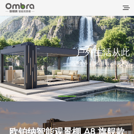
户外生活从此
——四季如春，随心所欲，美轮美奂
欧铂纳智能观景棚 A8 旗舰款