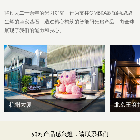
将过去二十余年的光阴沉淀，作为支撑OMBRA欧铂纳熠熠
生辉的坚实基石，透过精心构筑的智能阳光房产品，向全球
展现了我们的能力和决心。
杭州大厦
北京王府
如对产品感兴趣，请联系我们