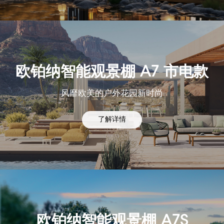
欧铂纳智能观景棚 A7 市电款
风靡欧美的户外花园新时尚
了解详情
欧铂纳智能观景棚 A7S